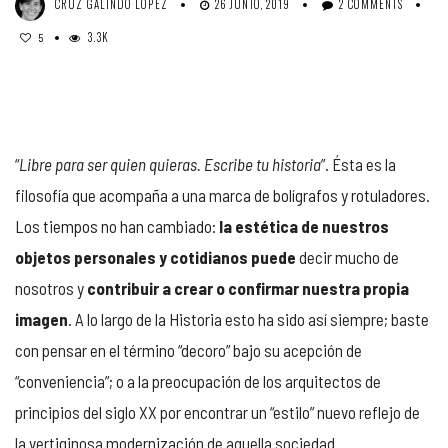
CRUZ GALINDO LÓPEZ
26 JUNIO, 2019
2 COMMENTS
3.3K
5
“
Libre para ser quien quieras. Escribe tu historia
”. Ésta es la
filosofía que acompaña a una marca de bolígrafos y rotuladores.
Los tiempos no han cambiado:
la estética de nuestros
objetos personales y cotidianos
puede
decir mucho de
nosotros y
contribuir a crear o confirmar nuestra propia
imagen
. A lo largo de la Historia esto ha sido así siempre; baste
con pensar en el término “decoro” bajo su acepción de
“conveniencia”; o a la preocupación de los arquitectos de
principios del siglo XX por encontrar un “estilo” nuevo reflejo de
la vertiginosa modernización de aquella sociedad.