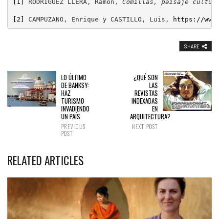
[1]
 RODRÍGUEZ LLERA, Ramón, 
Comillas, paisaje cultur
[2]
 CAMPUZANO, Enrique y CASTILLO, Luis, 
https://www
SHARE
LO ÚLTIMO
¿QUÉ SON
DE BANKSY:
LAS
HAZ
REVISTAS
TURISMO
INDEXADAS
INVADIENDO
EN
UN PAÍS
ARQUITECTURA?
PREVIOUS
NEXT POST
POST
RELATED ARTICLES