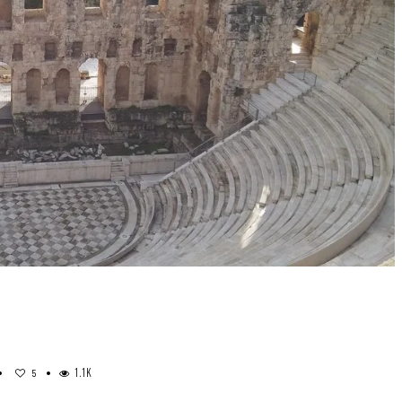
1.1K
5