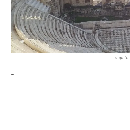
arquite
…