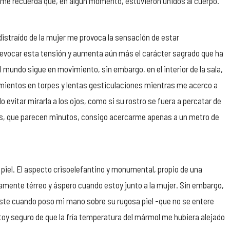
 me recuerda que, en algún momento, estuvieron unidos al cuerpo.
 distraído de la mujer me provoca la sensación de estar
a evocar esta tensión y aumenta aún más el carácter sagrado que ha
el mundo sigue en movimiento, sin embargo, en el interior de la sala,
ientos en torpes y lentas gesticulaciones mientras me acerco a
 evitar mirarla a los ojos, como si su rostro se fuera a percatar de
dos, que parecen minutos, consigo acercarme apenas a un metro de
 piel. El aspecto crisoelefantino y monumental, propio de una
mente térreo y áspero cuando estoy junto a la mujer. Sin embargo,
raste cuando poso mi mano sobre su rugosa piel -que no se entere
toy seguro de que la fría temperatura del mármol me hubiera alejado