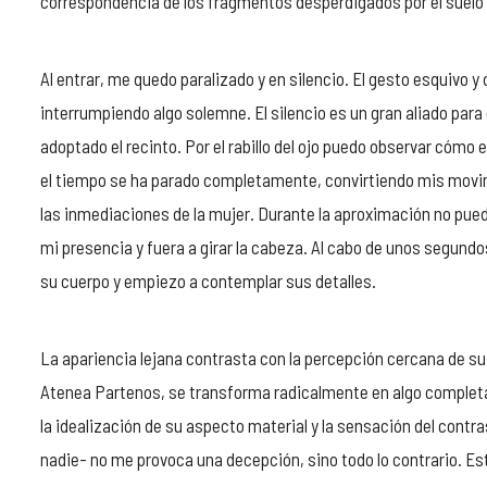
correspondencia de los fragmentos desperdigados por el suelo
Al entrar, me quedo paralizado y en silencio. El gesto esquivo y
interrumpiendo algo solemne. El silencio es un gran aliado par
adoptado el recinto. Por el rabillo del ojo puedo observar cómo 
el tiempo se ha parado completamente, convirtiendo mis movim
las inmediaciones de la mujer. Durante la aproximación no puedo
mi presencia y fuera a girar la cabeza. Al cabo de unos segun
su cuerpo y empiezo a contemplar sus detalles.
La apariencia lejana contrasta con la percepción cercana de su
Atenea Partenos, se transforma radicalmente en algo completa
la idealización de su aspecto material y la sensación del cont
nadie- no me provoca una decepción, sino todo lo contrario. Es