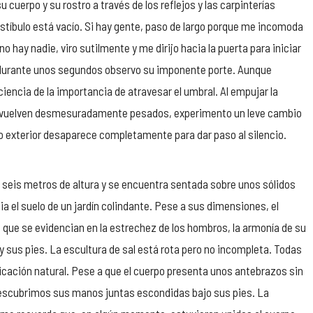
su cuerpo y su rostro a través de los reflejos y las carpinterías
estíbulo está vacío. Si hay gente, paso de largo porque me incomoda
hay nadie, viro sutilmente y me dirijo hacia la puerta para iniciar
 y durante unos segundos observo su imponente porte. Aunque
encia de la importancia de atravesar el umbral. Al empujar la
n se vuelven desmesuradamente pesados, experimento un leve cambio
undo exterior desaparece completamente para dar paso al silencio.
 seis metros de altura y se encuentra sentada sobre unos sólidos
ia el suelo de un jardín colindante. Pese a sus dimensiones, el
, que se evidencian en la estrechez de los hombros, la armonía de su
 y sus pies. La escultura de sal está rota pero no incompleta. Todas
bicación natural. Pese a que el cuerpo presenta unos antebrazos sin
escubrimos sus manos juntas escondidas bajo sus pies. La