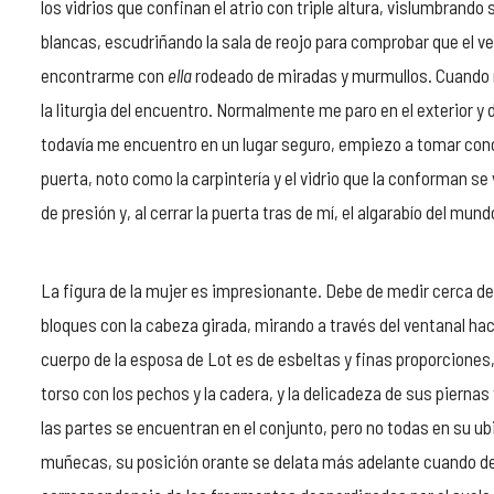
los vidrios que confinan el atrio con triple altura, vislumbrando 
blancas, escudriñando la sala de reojo para comprobar que el v
encontrarme con
ella
rodeado de miradas y murmullos. Cuando no 
la liturgia del encuentro. Normalmente me paro en el exterior
todavía me encuentro en un lugar seguro, empiezo a tomar conci
puerta, noto como la carpintería y el vidrio que la conforma
de presión y, al cerrar la puerta tras de mí, el algarabío del m
La figura de la mujer es impresionante. Debe de medir cerca de
bloques con la cabeza girada, mirando a través del ventanal hac
cuerpo de la esposa de Lot es de esbeltas y finas proporciones
torso con los pechos y la cadera, y la delicadeza de sus piernas
las partes se encuentran en el conjunto, pero no todas en su u
muñecas, su posición orante se delata más adelante cuando d