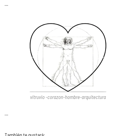
…
vitruvio -corazon-hombre-arquitectura
…
También te gustará: