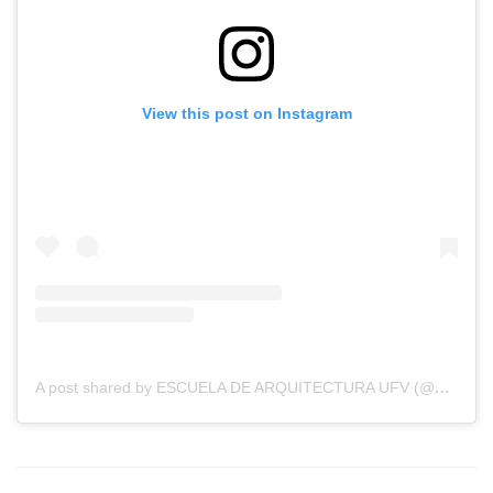
View this post on Instagram
A
post shared by ESCUELA DE ARQUITECTURA UFV (@arquitecturaufv)