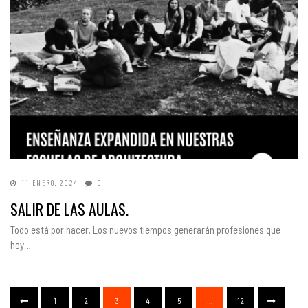
11 ENERO, 2024
0
SALIR DE LAS AULAS.
Todo está por hacer. Los nuevos tiempos generarán profesiones que
hoy…
1
2
3
4
5
…
12