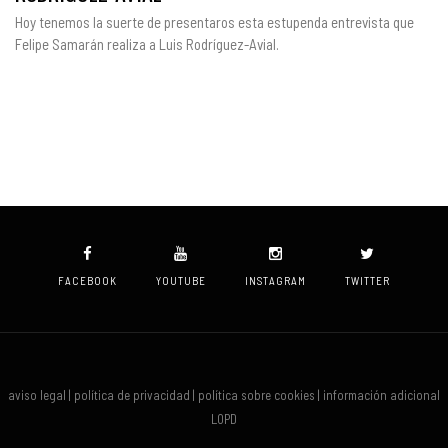
Hoy tenemos la suerte de presentaros esta estupenda entrevista que
Felipe Samarán realiza a Luis Rodríguez-Avial.
FACEBOOK
YOUTUBE
INSTAGRAM
TWITTER
aviso legal | política de privacidad | política sobre cookies | información adicional
LOPD