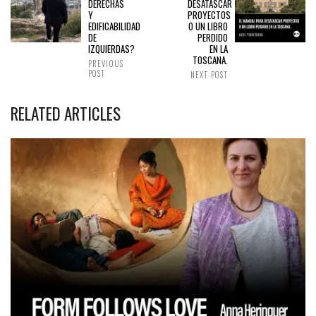
DERECHAS
DESATASCAR
Y
PROYECTOS
EDIFICABILIDAD
O UN LIBRO
DE
PERDIDO
IZQUIERDAS?
EN LA
TOSCANA.
PREVIOUS
POST
NEXT POST
RELATED ARTICLES