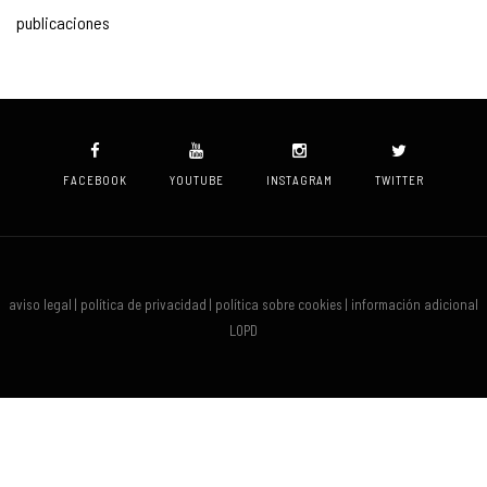
publicaciones
FACEBOOK
YOUTUBE
INSTAGRAM
TWITTER
aviso legal | política de privacidad | política sobre cookies | información adicional
LOPD