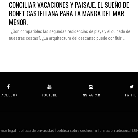
CONCILIAR VACACIONES Y PAISAJE. EL SUEÑO DE
BONET CASTELLANA PARA LA MANGA DEL MAR
MENOR.
¿Son compatibles las segundas residencias de playa y el cuidado de
nuestras costas?, ¿La arquitectura del descanso puede confluir…
FACEBOOK
YOUTUBE
INSTAGRAM
TWITTE
viso legal | política de privacidad | política sobre cookies | información adicional LO