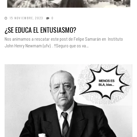
15 NOVIEMBRE, 2023
0
¿SE EDUCA EL ENTUSIASMO?
Nos animamos a rescatar este post de Felipe Samarán en Instituto
John Henry Newmam (ufv). . !!Seguro que os va…