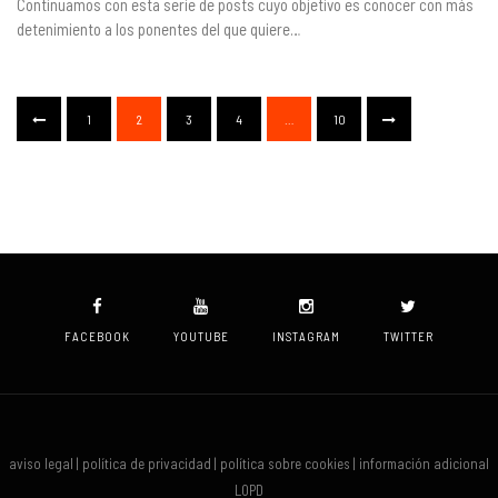
Continuamos con esta serie de posts cuyo objetivo es conocer con más
detenimiento a los ponentes del que quiere…
1
2
3
4
…
10
FACEBOOK
YOUTUBE
INSTAGRAM
TWITTER
aviso legal | política de privacidad | política sobre cookies | información adicional
LOPD