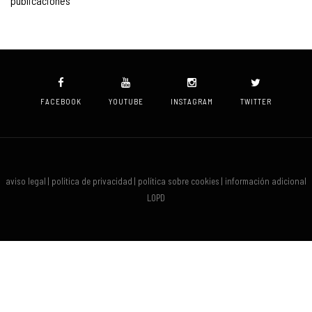
publicaciones
FACEBOOK
YOUTUBE
INSTAGRAM
TWITTER
aviso legal | política de privacidad | política sobre cookies | información adicional
LOPD