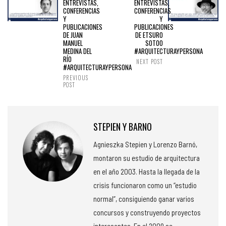
ENTREVISTAS,
ENTREVISTAS,
CONFERENCIAS
CONFERENCIAS
Y
Y
PUBLICACIONES
PUBLICACIONES
DE JUAN
DE ETSURO
MANUEL
SOTOO
MEDINA DEL
#ARQUITECTURAYPERSONA
RÍO
NEXT POST
#ARQUITECTURAYPERSONA
PREVIOUS
POST
STEPIEN Y BARNO
Agnieszka Stepien y Lorenzo Barnó,
montaron su estudio de arquitectura
en el año 2003. Hasta la llegada de la
crisis funcionaron como un “estudio
normal”, consiguiendo ganar varios
concursos y construyendo proyectos
interesantes. En el 2009 se