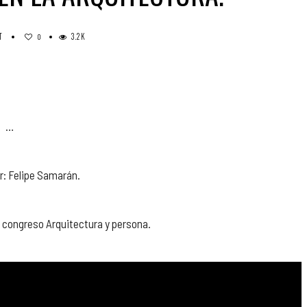
T
3.2K
0
…
r: Felipe Samarán.
l congreso Arquitectura y persona.