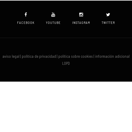
FACEBOOK
YOUTUBE
INSTAGRAM
TWITTER
aviso legal | política de privacidad | política sobre cookies | información adicional
LOPD