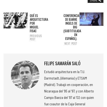
SHARE
QUÉ ES
CONFERENCIA
ARQUITECTURA
DE BJARKE
POR
INGELS DE
MIGUEL
BIG
FISAC
(SUBTITULADA
EN
PREVIOUS
ESPAÑOL).
POST
NEXT POST
FELIPE SAMARÁN SALÓ
Estudió arquitectura en la T.U.
Darmstadt, (Alemania) y ETSAM
(Madrid). Trabajó en cooperación, en
Nicaragua del '95 al '97, y con Alberto
Campo Baeza del '97 al '02 con quien
fue coautor de la Caja General