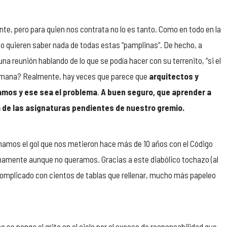
e, pero para quien nos contrata no lo es tanto. Como en todo en la
no quieren saber nada de todas estas “pamplinas”. De hecho, a
 reunión hablando de lo que se podía hacer con su terrenito, “si el
semana? Realmente, hay veces que parece que
arquitectos y
gamos y ese sea el problema
.
A buen seguro, que aprender a
a de las asignaturas pendientes de nuestro gremio.
mamos el gol que nos metieron hace más de 10 años con el Código
ternamente aunque no queramos. Gracias a este diabólico tochazo (al
complicado con cientos de tablas que rellenar, mucho más papeleo
se ponga el grito en el cielo por el exceso de responsabilidad que