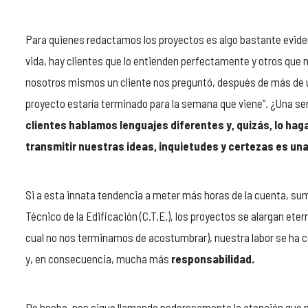
Para quienes redactamos los proyectos es algo bastante evident
vida, hay clientes que lo entienden perfectamente y otros que 
nosotros mismos un cliente nos preguntó, después de más de una
proyecto estaría terminado para la semana que viene”. ¿Una 
clientes hablamos lenguajes diferentes y, quizás, lo ha
transmitir nuestras ideas, inquietudes y certezas es un
Si a esta innata tendencia a meter más horas de la cuenta, su
Técnico de la Edificación (C.T.E.), los proyectos se alargan e
cual no nos terminamos de acostumbrar), nuestra labor se ha 
y, en consecuencia, mucha más
responsabilidad.
De hecho, nos sigue llamando poderosamente la atención que no 