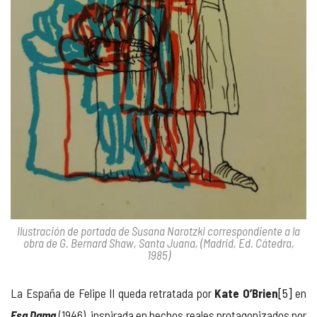
Ilustración de portada de Susana Narotzki correspondiente a la
obra de G. Bernard Shaw, Santa Juana, (Madrid, Ed. Cátedra,
1985)
La España de Felipe II queda retratada por
Kate O’Brien
[5]
en
Esa Dama
(1946), inspirada en hechos reales protagonizados por