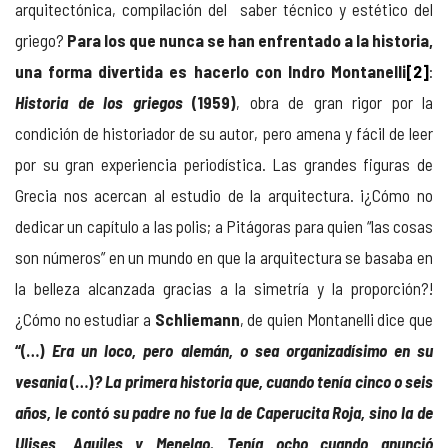
arquitectónica, compilación del saber técnico y estético del
griego?
Para los que nunca se han enfrentado a la historia,
una forma divertida es hacerlo con
Indro Montanelli
[2]
:
Historia de los griegos
(1959)
, obra de gran rigor por la
condición de historiador de su autor, pero amena y fácil de leer
por su gran experiencia periodística. Las grandes figuras de
Grecia nos acercan al estudio de la arquitectura. ¡¿Cómo no
dedicar un capítulo a las polis; a Pitágoras para quien “las cosas
son números” en un mundo en que la arquitectura se basaba en
la belleza alcanzada gracias a la simetría y la proporción?!
¿Cómo no estudiar a
Schliemann
, de quien Montanelli dice que
“(…)
Era un loco, pero alemán, o sea organizadísimo en su
vesania
(…)
? La primera historia que, cuando tenía cinco o seis
años, le contó su padre no fue la de Caperucita Roja, sino la de
Ulises, Aquiles y Menelao. Tenía ocho cuando anunció