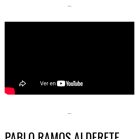
…
…
PABLO RAMOS ALDERETE.