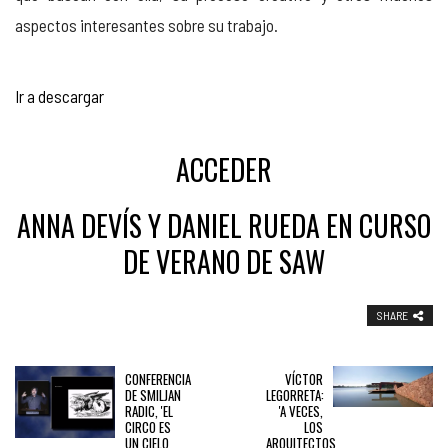
aspectos interesantes sobre su trabajo.
Reproductor
Ir a descargar
de
audio
ACCEDER
ANNA DEVÍS Y DANIEL RUEDA EN
CURSO
DE VERANO DE SAW
SHARE
CONFERENCIA
VÍCTOR
DE SMILJAN
LEGORRETA:
RADIC, 'EL
'A VECES,
CIRCO ES
LOS
UN CIELO
ARQUITECTOS