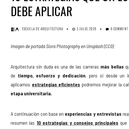
DEBE APLICAR
ESCUELA DE ARQUITECTURA
3 JULIO, 2020
0 COMMENT
Imagen de portada Siora Photography en Unsplash (CC0)
Arquitectura sin duda es una de las carreras
más bellas
q
de
tiempo, esfuerzo y dedicación
, pero si desde un 
aplicamos
estrategias eficientes
podremos mejorar la cal
etapa universitaria.
A continuación con base en
experiencias y entrevistas
rea
resumen las
10 estrategias y consejos principales
que