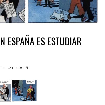
N ESPAÑA ES ESTUDIAR
T
1.5K
0