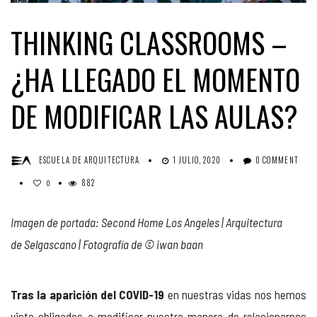
THINKING CLASSROOMS –
¿HA LLEGADO EL MOMENTO
DE MODIFICAR LAS AULAS?
ESCUELA DE ARQUITECTURA
1 JULIO, 2020
0 COMMENT
882
0
Imagen de portada: Second Home Los Angeles | Arquitectura
de
Selgascano
| Fotografía de © iwan baan
Tras la aparición del COVID-19
en nuestras vidas nos hemos
visto obligados a modificar nuestra manera de relacionarnos