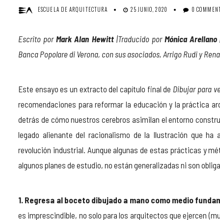
ESCUELA DE ARQUITECTURA
25 JUNIO, 2020
0 COMMEN
Escrito por
Mark Alan Hewitt
|
Traducido por
Mónica Arellano
Banca Popolare di Verona, con sus asociados, Arrigo Rudi y Rena
Este ensayo es un extracto del capítulo final de
Dibujar para ve
recomendaciones para reformar la educación y la práctica arqu
detrás de cómo nuestros cerebros asimilan el entorno constru
legado alienante del racionalismo de la Ilustración que ha 
revolución industrial. Aunque algunas de estas prácticas y m
algunos planes de estudio, no están generalizadas ni son obli
1. Regresa al boceto dibujado a mano como medio fundam
es imprescindible, no solo para los arquitectos que ejercen (m