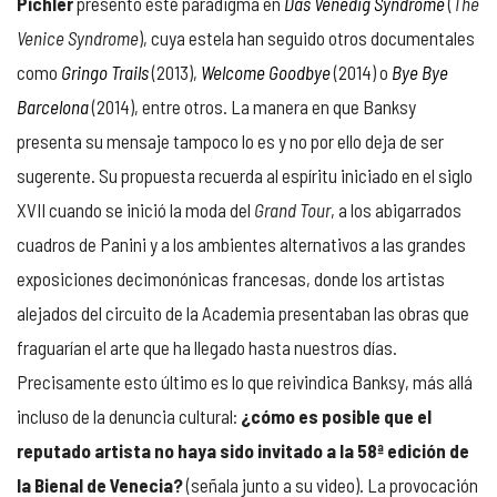
Pichler
presentó este paradigma en
Das Venedig Syndrome
(
The
Venice Syndrome
), cuya estela han seguido otros documentales
como
Gringo Trails
(2013),
Welcome Goodbye
(2014) o
Bye Bye
Barcelona
(2014), entre otros. La manera en que Banksy
presenta su mensaje tampoco lo es y no por ello deja de ser
sugerente. Su propuesta recuerda al espíritu iniciado en el siglo
XVII cuando se inició la moda del
Grand Tour
, a los abigarrados
cuadros de Panini y a los ambientes alternativos a las grandes
exposiciones decimonónicas francesas, donde los artistas
alejados del circuito de la Academia presentaban las obras que
fraguarían el arte que ha llegado hasta nuestros días.
Precisamente esto último es lo que reivindica Banksy, más allá
incluso de la denuncia cultural:
¿cómo es posible que el
reputado artista no haya sido invitado a la 58ª edición de
la Bienal de Venecia?
(señala junto a su video). La provocación