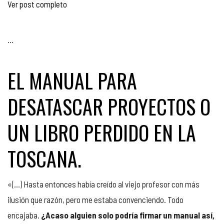
Ver post completo
…
EL MANUAL PARA
DESATASCAR PROYECTOS O
UN LIBRO PERDIDO EN LA
TOSCANA.
«(…) Hasta entonces había creído al viejo profesor con más
ilusión que razón, pero me estaba convenciendo. Todo
encajaba.
¿Acaso alguien solo podría firmar un manual así,