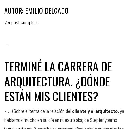
AUTOR: EMILIO DELGADO
Ver post completo
…
TERMINÉ LA CARRERA DE
ARQUITECTURA. ¿DÓNDE
ESTÁN MIS CLIENTES?
«(…) Sobre el tema de la relación del
cliente y el arquitecto,
ya
hablamos mucho en su día en nuestro blog de Stepienybarno
(
aquí
,
aquí
y
aquí
), pero hoy queremos añadir algún nuevo matiz a